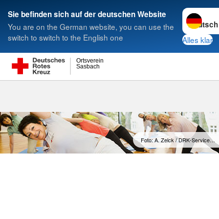
Sprache w
Sie befinden sich auf der deutschen Website
You are on the German website, you can use the
Suche
switch to switch to the English one
Alles klar
Ortsverein
Sasbach
Foto: A. Zelck / DRK-Service…