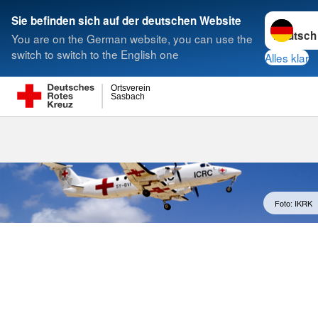
Sprache w
Sie befinden sich auf der deutschen Website
You are on the German website, you can use the
Suche
switch to switch to the English one
Alles klar
Ortsverein
Sasbach
Rotes Kreuz i
Foto: IKRK