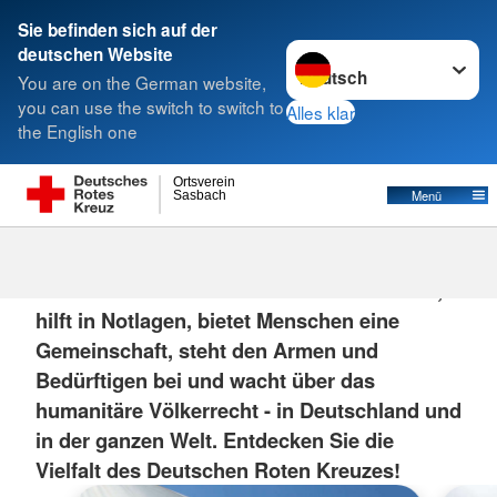
Sie befinden sich auf der
Sprache wechseln zu
deutschen Website
Suche
You are on the German website,
you can use the switch to switch to
Alles klar
the English one
Ortsverein
Menü
Sasbach
Das DRK
Das Deutsche Rote Kreuz rettet Menschen,
hilft in Notlagen, bietet Menschen eine
Gemeinschaft, steht den Armen und
Bedürftigen bei und wacht über das
humanitäre Völkerrecht - in Deutschland und
in der ganzen Welt. Entdecken Sie die
Vielfalt des Deutschen Roten Kreuzes!