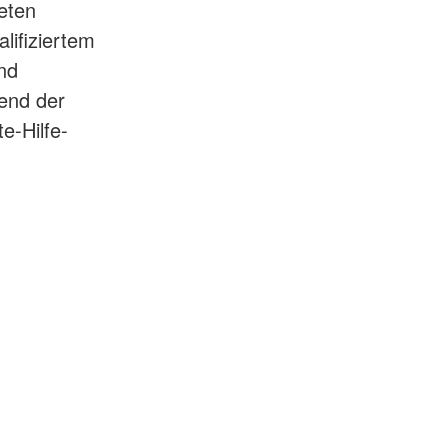
neten
lifiziertem
nd
rend der
e-Hilfe-