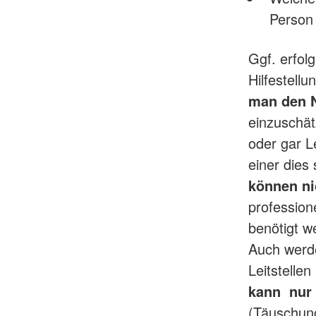
Person
Ggf. erfol
Hilfestell
man den N
einzuschät
oder gar L
einer dies
können ni
professione
benötigt w
Auch werde
Leitstelle
kann nur 
(Täuschun