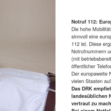
Notruf 112: Euro
Die hohe Mobilitä
sinnvoll eine eur
112 ist. Diese er
Notrufnummern un
(mit betriebsberei
öffentlicher Telef
Der europaweite N
vielen Staaten a
Das DRK empfiehl
landesüblichen 
vertraut zu mach
Bei einem Notfal