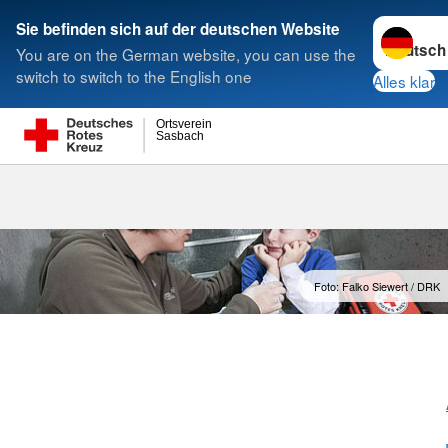
Sprache w
Sie befinden sich auf der deutschen Website
You are on the German website, you can use the
Suche
switch to switch to the English one
Alles klar
Ortsverein
Sasbach
Foto: Falko Siewert / DRK