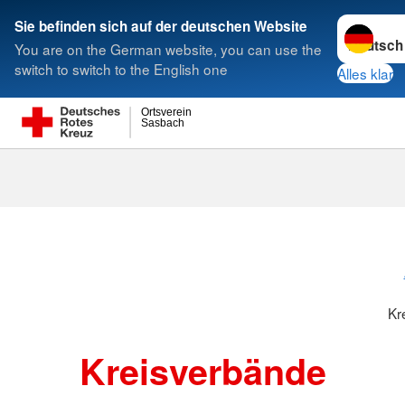
Sprache w
Sie befinden sich auf der deutschen Website
You are on the German website, you can use the
Suche
switch to switch to the English one
Alles klar
Ortsverein
Sasbach
Kreisverbänd
Kr
Kreisverbände