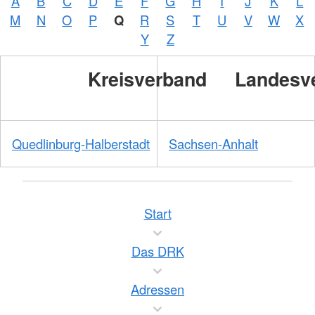
A
B
C
D
E
F
G
H
I
J
K
L
A.
M
N
O
P
Q
R
S
T
U
V
W
X
Zelck /
DRK-
Y
Z
Service
GmbH
Kreisverband
Landesv
Quedlinburg-Halberstadt
Sachsen-Anhalt
Start
Das DRK
Adressen