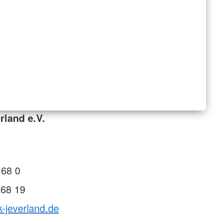
rland e.V.
 68 0
 68 19
k-jeverland.de