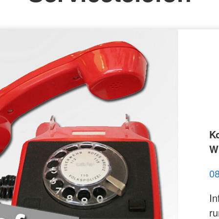
K
Wi
0
In
ru