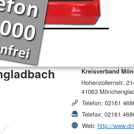
ngladbach
Kreisverband Mön
Hohenzollernstr. 21
41063
Mönchengla
Telefon:
02161 468
Telefax:
02161 468
Web:
http://www.d