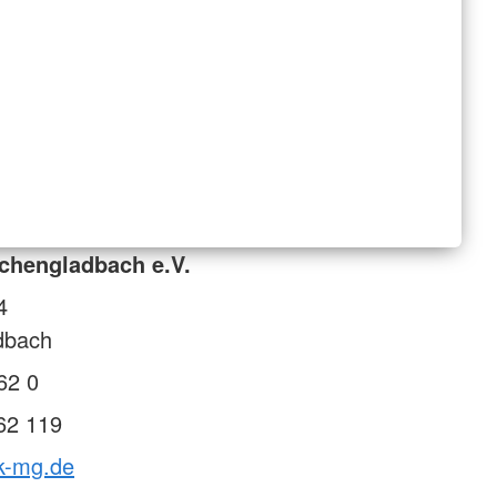
chengladbach e.V.
4
dbach
62 0
62 119
rk-mg.de