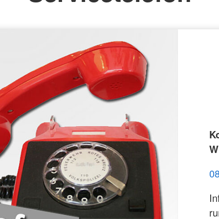
K
Wi
0
In
ru