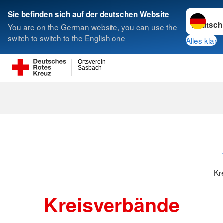
Sprache w
Sie befinden sich auf der deutschen Website
You are on the German website, you can use the
Suche
switch to switch to the English one
Alles klar
Ortsverein
Sasbach
Kreisverbänd
Kr
Kreisverbände