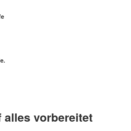
fe
e.
 alles vorbereitet