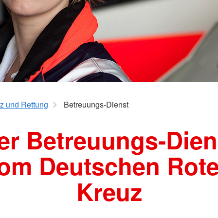
z und Rettung
Betreuungs-Dienst
er Betreuungs-Dien
om Deutschen Rot
Kreuz