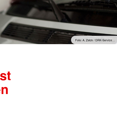
Foto: A. Zelck / DRK-Service…
st
en