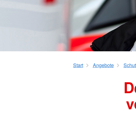
Start
Angebote
Schut
D
v