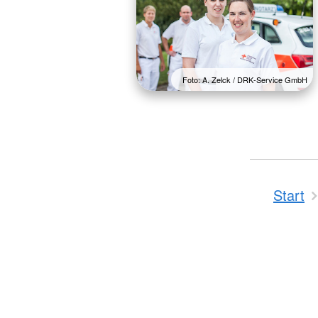
Foto: A. Zelck / DRK-Service GmbH
Start